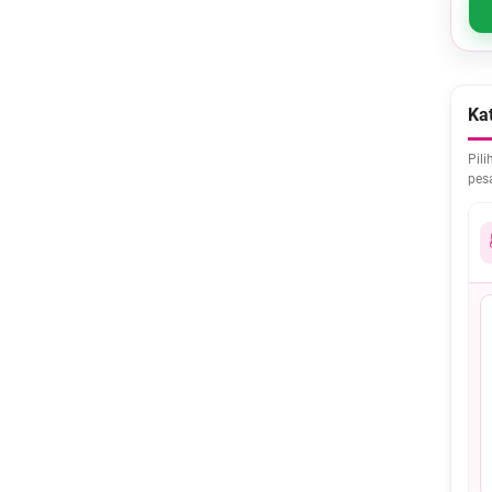
Kat
Pili
pes