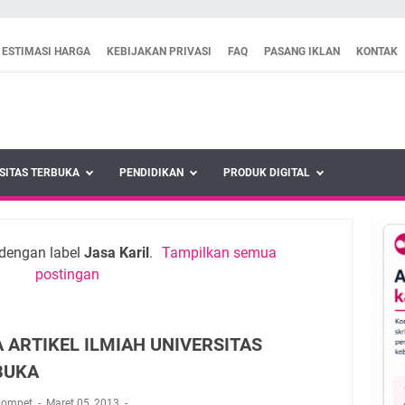
ESTIMASI HARGA
KEBIJAKAN PRIVASI
FAQ
PASANG IKLAN
KONTAK
SITAS TERBUKA
PENDIDIKAN
PRODUK DIGITAL
dengan label
Jasa Karil
.
Tampilkan semua
postingan
 ARTIKEL ILMIAH UNIVERSITAS
BUKA
Dompet
Maret 05, 2013