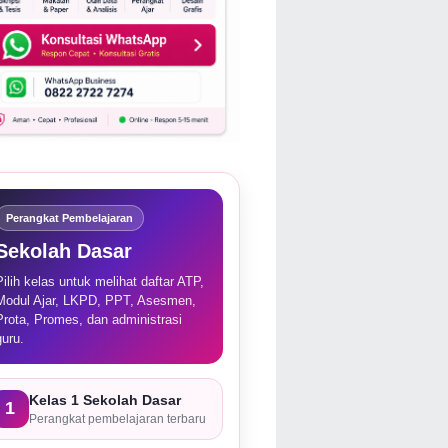
Perangkat Pembelajaran
Sekolah Dasar
Pilih kelas untuk melihat daftar ATP,
Modul Ajar, LKPD, PPT, Asesmen,
Prota, Promes, dan administrasi
guru.
Kelas 1 Sekolah Dasar
1
Perangkat pembelajaran terbaru