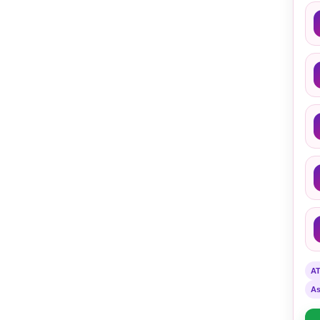
A
H
U
N
I
V
E
R
S
I
T
A
S
T
E
R
B
U
K
A
A
A