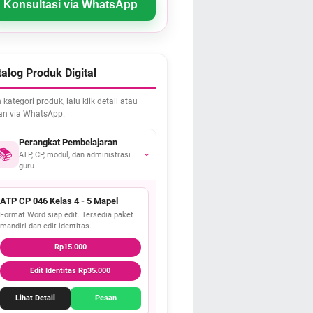
Konsultasi via WhatsApp
alog Produk Digital
h kategori produk, lalu klik detail atau
an via WhatsApp.
Perangkat Pembelajaran
📚
ATP, CP, modul, dan administrasi
›
guru
ATP CP 046 Kelas 4 - 5 Mapel
Format Word siap edit. Tersedia paket
mandiri dan edit identitas.
Rp15.000
Edit Identitas Rp35.000
Lihat Detail
Pesan