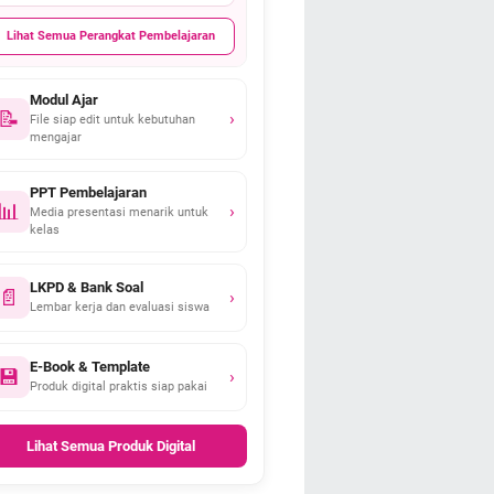
Lihat Semua Perangkat Pembelajaran
Modul Ajar
📝
›
File siap edit untuk kebutuhan
mengajar
PPT Pembelajaran
📊
›
Media presentasi menarik untuk
kelas
LKPD & Bank Soal
📄
›
Lembar kerja dan evaluasi siswa
E-Book & Template
💾
›
Produk digital praktis siap pakai
Lihat Semua Produk Digital