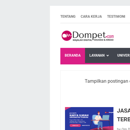
TENTANG
CARA KERJA
TESTIMONI
BERANDA
LAYANAN
UNIVER
Tampilkan postingan 
JASA
TER
by Om 