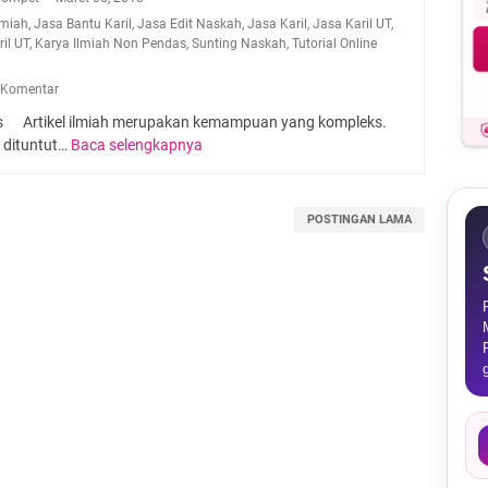
Ilmiah
,
Jasa Bantu Karil
,
Jasa Edit Naskah
,
Jasa Karil
,
Jasa Karil UT
,
ril UT
,
Karya Ilmiah Non Pendas
,
Sunting Naskah
,
Tutorial Online
 Komentar
s Artikel ilmiah merupakan kemampuan yang kompleks.
s dituntut…
Baca selengkapnya
J
A
S
A
POSTINGAN LAMA
A
R
T
I
K
E
L
I
L
M
I