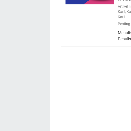
Artikel 
Karil
,
Ka
Karil
Posting
Menuli
Penuli