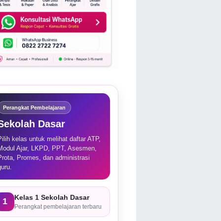
Perangkat Pembelajaran
Sekolah Dasar
Pilih kelas untuk melihat daftar ATP,
Modul Ajar, LKPD, PPT, Asesmen,
Prota, Promes, dan administrasi
guru.
Kelas 1 Sekolah Dasar
1
Perangkat pembelajaran terbaru