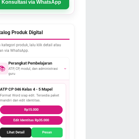
Konsultasi via WhatsApp
alog Produk Digital
h kategori produk, lalu klik detail atau
an via WhatsApp.
Perangkat Pembelajaran
📚
ATP, CP, modul, dan administrasi
›
guru
ATP CP 046 Kelas 4 - 5 Mapel
Format Word siap edit. Tersedia paket
mandiri dan edit identitas.
Rp15.000
Edit Identitas Rp35.000
Lihat Detail
Pesan