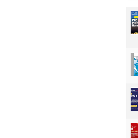
T
I
K
A
S
E
T
E
L
A
H
M
E
N
G
O
N
T
R
O
L