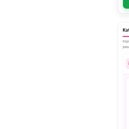
A
N
T
E
K
Kat
N
I
Pili
K
pes
P
E
N
I
L
A
I
A
N
T
E
R
H
A