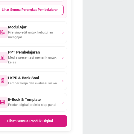
Lihat Semua Perangkat Pembelajaran
Modul Ajar
📝
›
File siap edit untuk kebutuhan
mengajar
PPT Pembelajaran
📊
›
Media presentasi menarik untuk
kelas
LKPD & Bank Soal
📄
›
Lembar kerja dan evaluasi siswa
E-Book & Template
💾
›
Produk digital praktis siap pakai
Lihat Semua Produk Digital