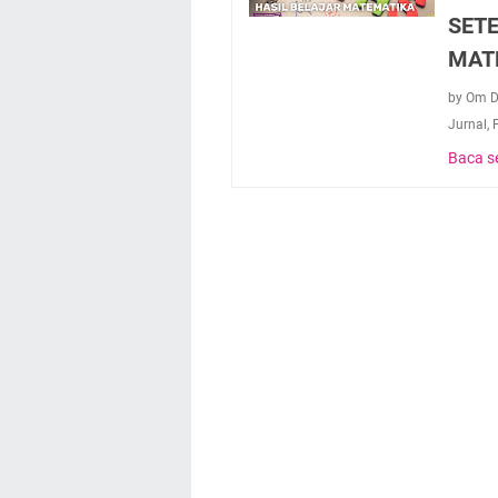
SET
MAT
by Om 
Jurnal
,
Baca s