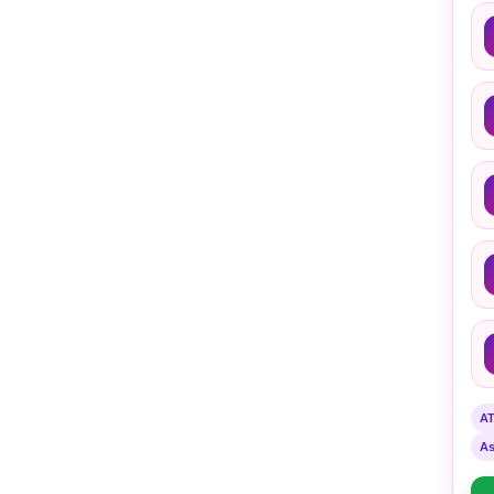
A
A
N
M
O
D
E
L
P
E
M
B
E
L
A
J
A
R
A
A
A
N
D