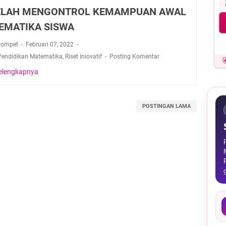
ELAH MENGONTROL KEMAMPUAN AWAL
EMATIKA SISWA
Dompet
Februari 07, 2022
Pendidikan Matematika
,
Riset Iniovatif
Posting Komentar
elengkapnya
P
E
N
G
POSTINGAN LAMA
A
R
U
H
P
E
N
G
G
U
N