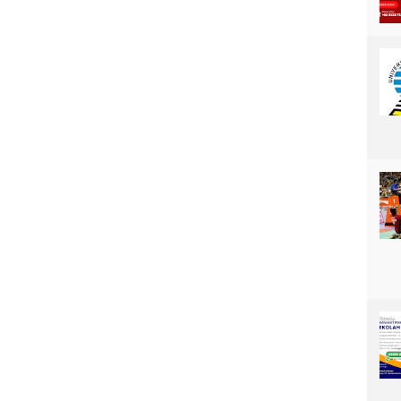
K
E
M
A
M
P
U
A
N
A
W
A
L
M
A
T
E
M
A
T
I
K