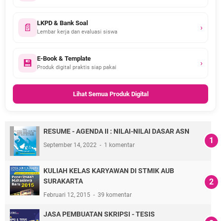
LKPD & Bank Soal
📄
›
Lembar kerja dan evaluasi siswa
E-Book & Template
💾
›
Produk digital praktis siap pakai
Lihat Semua Produk Digital
RESUME - AGENDA II : NILAI-NILAI DASAR ASN
September 14, 2022
1 komentar
KULIAH KELAS KARYAWAN DI STMIK AUB
SURAKARTA
Februari 12, 2015
39 komentar
JASA PEMBUATAN SKRIPSI - TESIS