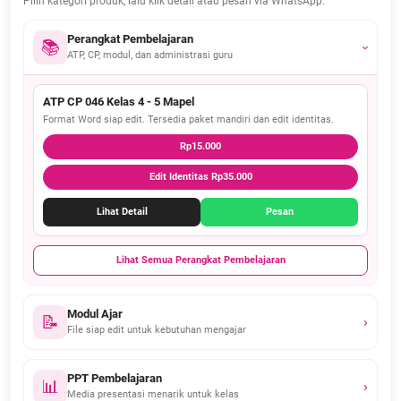
Pilih kategori produk, lalu klik detail atau pesan via WhatsApp.
Perangkat Pembelajaran
📚
›
ATP, CP, modul, dan administrasi guru
ATP CP 046 Kelas 4 - 5 Mapel
Format Word siap edit. Tersedia paket mandiri dan edit identitas.
Rp15.000
Edit Identitas Rp35.000
Lihat Detail
Pesan
Lihat Semua Perangkat Pembelajaran
Modul Ajar
📝
›
File siap edit untuk kebutuhan mengajar
PPT Pembelajaran
📊
›
Media presentasi menarik untuk kelas