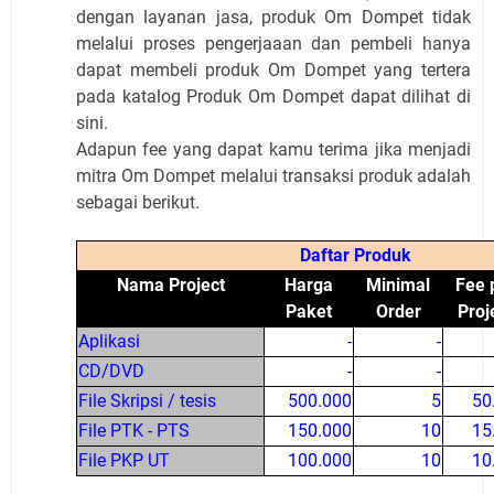
dengan layanan jasa, produk Om Dompet tidak
melalui proses pengerjaaan dan pembeli hanya
dapat membeli produk Om Dompet yang tertera
pada katalog Produk Om Dompet dapat dilihat di
sini.
Adapun fee yang dapat kamu terima jika menjadi
mitra Om Dompet melalui transaksi produk adalah
sebagai berikut.
Daftar Produk
Nama Project
Harga
Minimal
Fee 
Paket
Order
Proj
Aplikasi
-
-
CD/DVD
-
-
File Skripsi / tesis
500.000
5
50
File PTK - PTS
150.000
10
15
File PKP UT
100.000
10
10