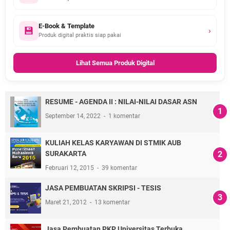
E-Book & Template
💾
›
Produk digital praktis siap pakai
Lihat Semua Produk Digital
RESUME - AGENDA II : NILAI-NILAI DASAR ASN
September 14, 2022
1 komentar
KULIAH KELAS KARYAWAN DI STMIK AUB
SURAKARTA
Februari 12, 2015
39 komentar
JASA PEMBUATAN SKRIPSI - TESIS
Maret 21, 2012
13 komentar
Jasa Pembuatan PKP Universitas Terbuka