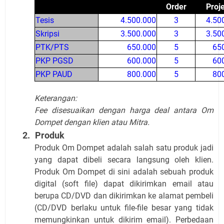
Order
Proj
Tesis
4.500.000
3
4.50
Skripsi
3.500.000
3
3.50
PTK/PTS
650.000
5
65
PKP PGSD
600.000
5
60
PKP PAUD
800.000
5
80
Keterangan:
Fee disesuaikan dengan harga deal antara Om
Dompet dengan klien atau Mitra.
2.
Produk
Produk Om Dompet adalah salah satu produk jadi
yang dapat dibeli secara langsung oleh klien.
Produk Om Dompet di sini adalah sebuah produk
digital (soft file) dapat dikirimkan email atau
berupa CD/DVD dan dikirimkan ke alamat pembeli
(CD/DVD berlaku untuk file-file besar yang tidak
memungkinkan untuk dikirim email). Perbedaan