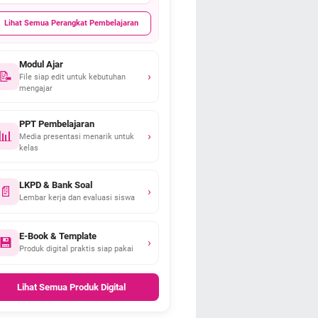
Lihat Semua Perangkat Pembelajaran
Modul Ajar
📝
›
File siap edit untuk kebutuhan
mengajar
PPT Pembelajaran
📊
›
Media presentasi menarik untuk
kelas
LKPD & Bank Soal
📄
›
Lembar kerja dan evaluasi siswa
E-Book & Template
💾
›
Produk digital praktis siap pakai
Lihat Semua Produk Digital