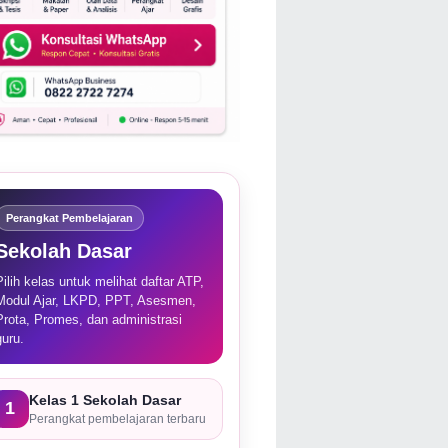
Perangkat Pembelajaran
Sekolah Dasar
Pilih kelas untuk melihat daftar ATP,
Modul Ajar, LKPD, PPT, Asesmen,
Prota, Promes, dan administrasi
guru.
Kelas 1 Sekolah Dasar
1
Perangkat pembelajaran terbaru