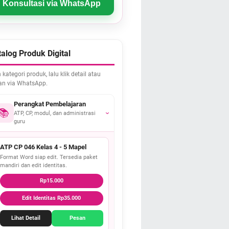
Konsultasi via WhatsApp
alog Produk Digital
h kategori produk, lalu klik detail atau
an via WhatsApp.
Perangkat Pembelajaran
📚
ATP, CP, modul, dan administrasi
›
guru
ATP CP 046 Kelas 4 - 5 Mapel
Format Word siap edit. Tersedia paket
mandiri dan edit identitas.
Rp15.000
Edit Identitas Rp35.000
Lihat Detail
Pesan