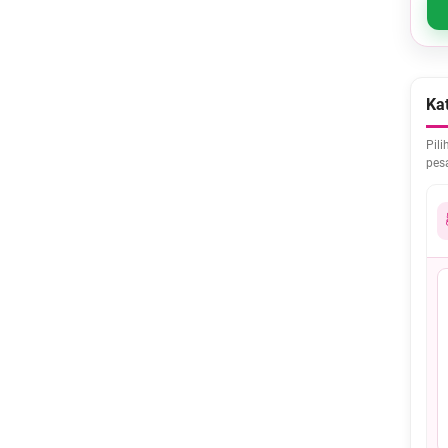
Kat
Pili
pes