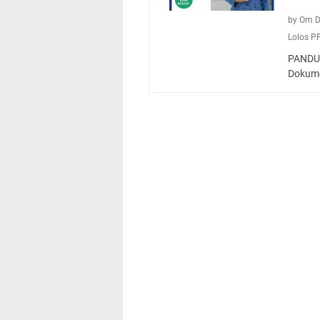
by Om 
Lolos P
PANDUA
Dokume