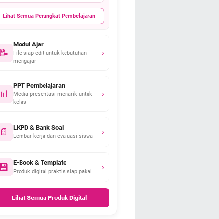
Lihat Semua Perangkat Pembelajaran
Modul Ajar
📝
›
File siap edit untuk kebutuhan
mengajar
PPT Pembelajaran
📊
›
Media presentasi menarik untuk
kelas
LKPD & Bank Soal
📄
›
Lembar kerja dan evaluasi siswa
E-Book & Template
💾
›
Produk digital praktis siap pakai
Lihat Semua Produk Digital