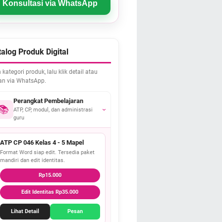
Konsultasi via WhatsApp
alog Produk Digital
h kategori produk, lalu klik detail atau
an via WhatsApp.
Perangkat Pembelajaran
📚
ATP, CP, modul, dan administrasi
›
guru
ATP CP 046 Kelas 4 - 5 Mapel
Format Word siap edit. Tersedia paket
mandiri dan edit identitas.
Rp15.000
Edit Identitas Rp35.000
Lihat Detail
Pesan