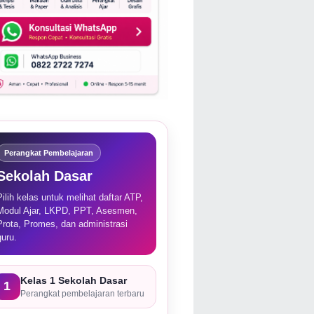
Perangkat Pembelajaran
Sekolah Dasar
Pilih kelas untuk melihat daftar ATP,
Modul Ajar, LKPD, PPT, Asesmen,
Prota, Promes, dan administrasi
guru.
Kelas 1 Sekolah Dasar
1
Perangkat pembelajaran terbaru