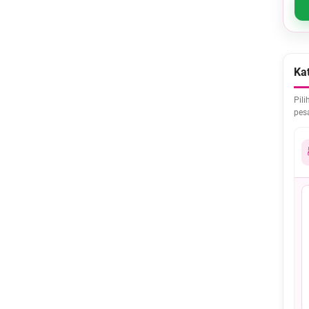
Kat
Pili
pes