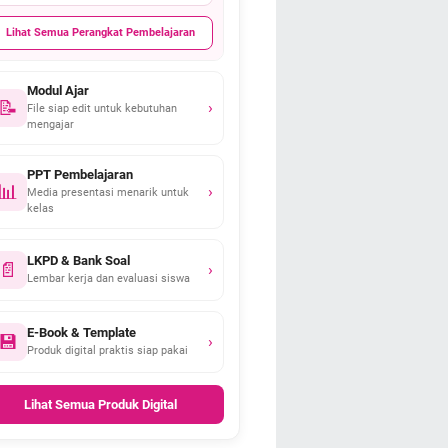
Lihat Semua Perangkat Pembelajaran
Modul Ajar
📝
›
File siap edit untuk kebutuhan
mengajar
PPT Pembelajaran
📊
›
Media presentasi menarik untuk
kelas
LKPD & Bank Soal
📄
›
Lembar kerja dan evaluasi siswa
E-Book & Template
💾
›
Produk digital praktis siap pakai
Lihat Semua Produk Digital