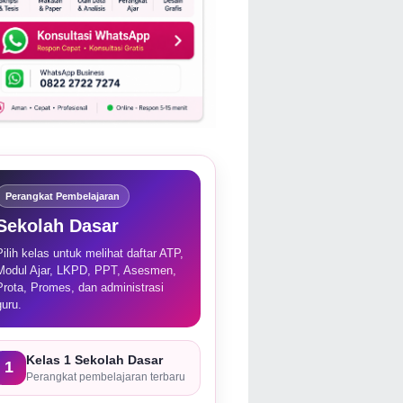
Perangkat Pembelajaran
Sekolah Dasar
Pilih kelas untuk melihat daftar ATP,
Modul Ajar, LKPD, PPT, Asesmen,
Prota, Promes, dan administrasi
guru.
Kelas 1 Sekolah Dasar
1
Perangkat pembelajaran terbaru