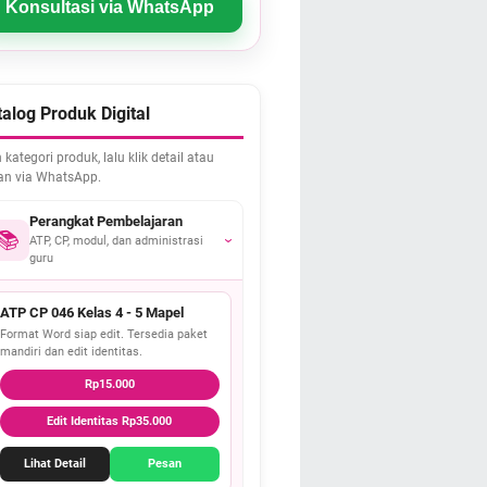
Konsultasi via WhatsApp
alog Produk Digital
h kategori produk, lalu klik detail atau
an via WhatsApp.
Perangkat Pembelajaran
📚
ATP, CP, modul, dan administrasi
›
guru
ATP CP 046 Kelas 4 - 5 Mapel
Format Word siap edit. Tersedia paket
mandiri dan edit identitas.
Rp15.000
Edit Identitas Rp35.000
Lihat Detail
Pesan