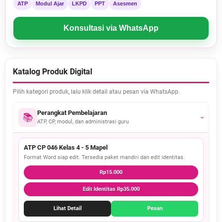
ATP
Modul Ajar
LKPD
PPT
Asesmen
Konsultasi via WhatsApp
Katalog Produk Digital
Pilih kategori produk, lalu klik detail atau pesan via WhatsApp.
Perangkat Pembelajaran
📚
›
ATP, CP, modul, dan administrasi guru
ATP CP 046 Kelas 4 - 5 Mapel
Format Word siap edit. Tersedia paket mandiri dan edit identitas.
Rp15.000
Edit Identitas Rp35.000
Lihat Detail
Pesan